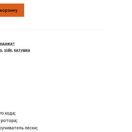
 корзину
родажа=
os
,
side
,
катушка
о хода;
 ротора;
кручиватель лески;