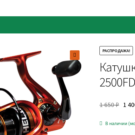
РАСПРОДАЖА!
Катушк
🔍
2500FD
1 650
₽
1 4
В наличии (м