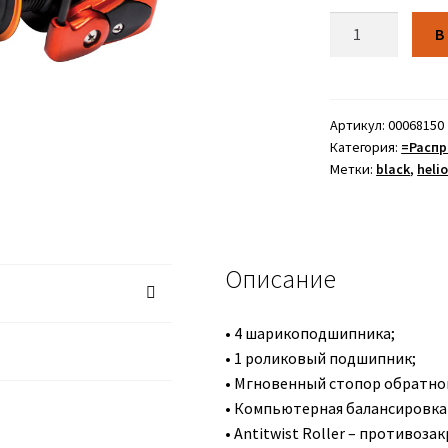
Количество
В
Артикул:
00068150
Категория:
=Расп
Метки:
black
,
heli
Описание
• 4 шарикоподшипника;
• 1 роликовый подшипник;
• Мгновенный стопор обратног
• Компьютерная балансировка
• Antitwist Roller – противоза