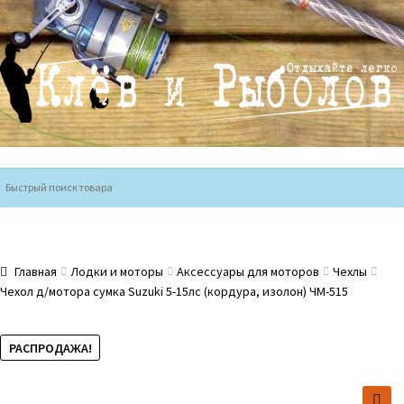
Перейти
Перейти
к
к
навигации
содержимому
Главная
Лодки и моторы
Аксессуары для моторов
Чехлы
Чехол д/мотора сумка Suzuki 5-15лс (кордура, изолон) ЧМ-515
РАСПРОДАЖА!