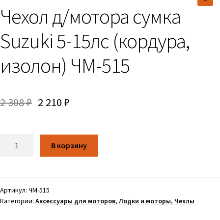
Чехол д/мотора сумка
🔍
Suzuki 5-15лс (кордура,
изолон) ЧМ-515
2 308
₽
2 210
₽
Количество
В корзину
Артикул:
ЧМ-515
Категории:
Аксессуары для моторов
,
Лодки и моторы
,
Чехлы