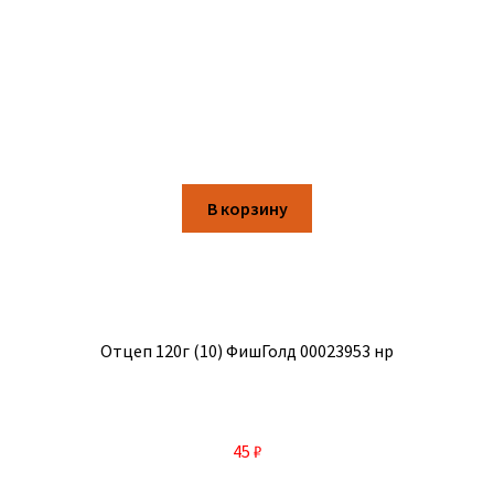
В корзину
Отцеп 120г (10) ФишГолд 00023953 нр
45
₽