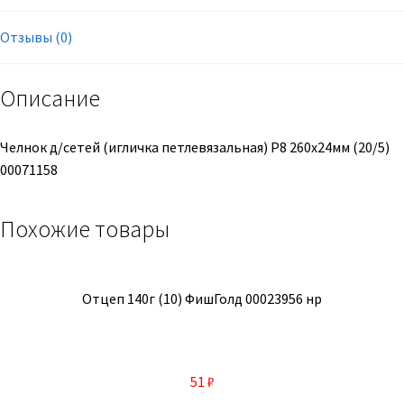
Отзывы (0)
Описание
Челнок д/сетей (игличка петлевязальная) Р8 260х24мм (20/5)
00071158
Похожие товары
Отцеп 140г (10) ФишГолд 00023956 нр
51
₽