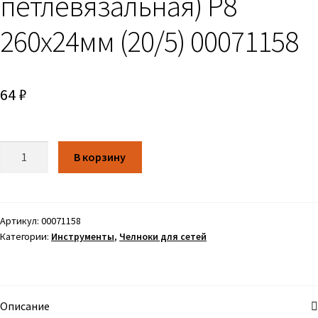
петлевязальная) Р8
260х24мм (20/5) 00071158
64
₽
Количество
В корзину
Артикул:
00071158
Категории:
Инструменты
,
Челноки для сетей
Описание