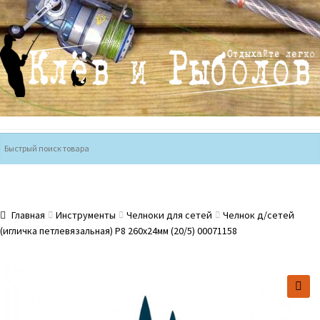
Перейти
Перейти
к
к
навигации
содержимому
Главная
Инструменты
Челноки для сетей
Челнок д/сетей
(игличка петлевязальная) Р8 260х24мм (20/5) 00071158
🔍