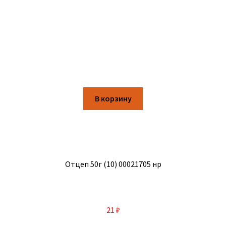
В корзину
Отцеп 50г (10) 00021705 нр
21
₽