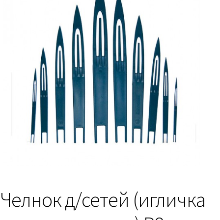
Челнок д/сетей (игличка