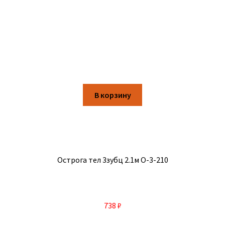
В корзину
Острога тел 3зубц 2.1м О-3-210
738
₽