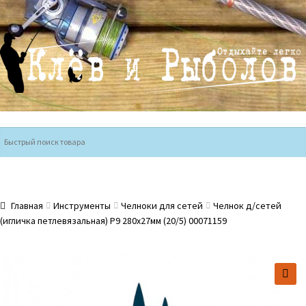
Перейти
Перейти
к
к
навигации
содержимому
Главная
Инструменты
Челноки для сетей
Челнок д/сетей
(игличка петлевязальная) Р9 280х27мм (20/5) 00071159
🔍