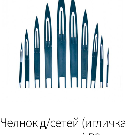
Челнок д/сетей (игличка