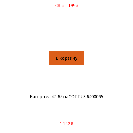
300
₽
199
₽
В корзину
Багор тел 47-65см COTTUS 6400065
1 132
₽