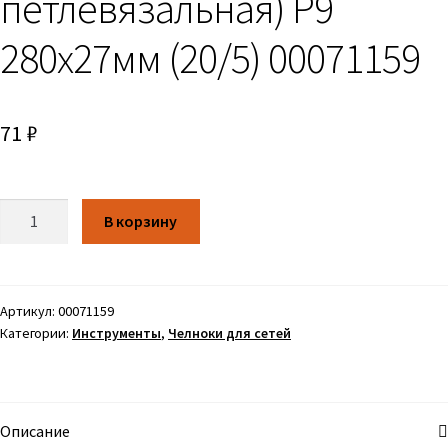
петлевязальная) Р9
280х27мм (20/5) 00071159
71
₽
Количество
В корзину
Артикул:
00071159
Категории:
Инструменты
,
Челноки для сетей
Описание