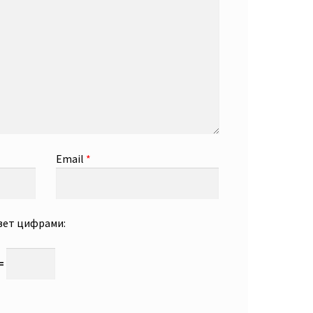
Email
*
вет цифрами:
 =