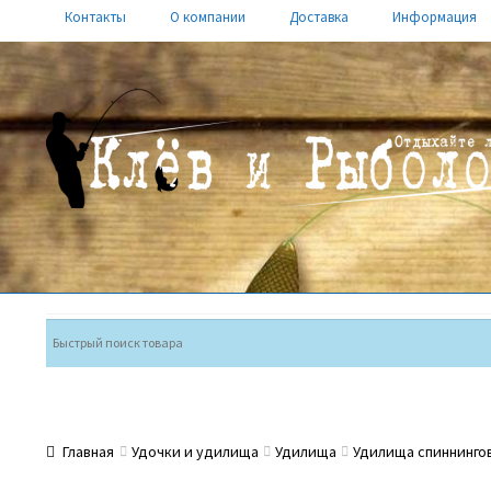
Контакты
О компании
Доставка
Информация
Перейти
Перейти
к
к
навигации
содержимому
Главная
Удочки и удилища
Удилища
Удилища спиннинго