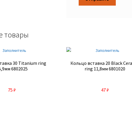
е товары
авка 30 Titanium ring
Кольцо вставка 20 Black Cer
5,9мм 6802025
ring 11,8мм 6801020
75
₽
47
₽