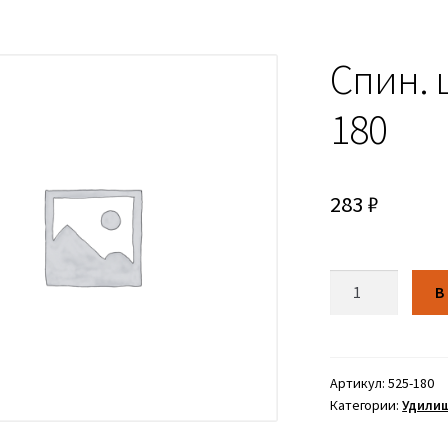
Спин. ш
180
283
₽
Количество
В
Артикул:
525-180
Категории:
Удили