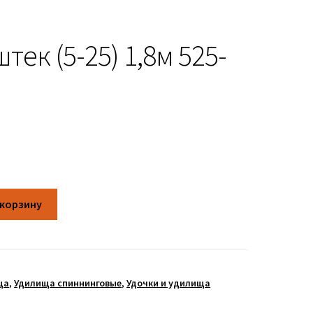
тек (5-25) 1,8м 525-
 корзину
ща
,
Удилища спиннинговые
,
Удочки и удилища