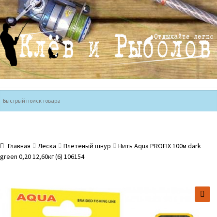
Перейти
Перейти
к
к
навигации
содержимому
Главная
Леска
Плетеный шнур
Нить Aqua PROFIX 100м dark
green 0,20 12,60кг (6) 106154
🔍