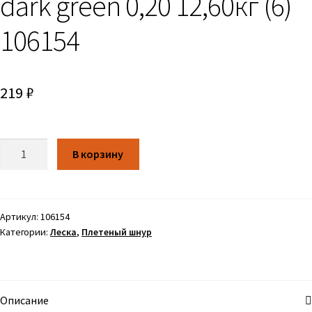
dark green 0,20 12,60кг (6)
106154
219
₽
Количество
В корзину
Артикул:
106154
Категории:
Леска
,
Плетеный шнур
Описание