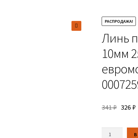
РАСПРОДАЖА!
Линь 
🔍
10мм 2
евромо
000725
341
₽
326
₽
Количество
В