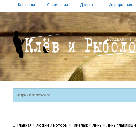
Контакты
О компании
Доставка
Информация
Перейти
Перейти
к
к
навигации
содержимому
Главная
Лодки и моторы
Такелаж
Линь
Линь плавающий