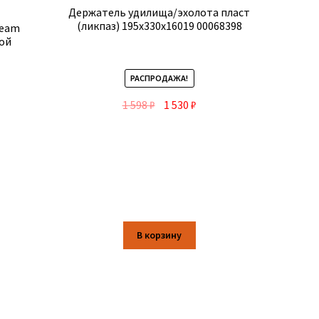
Держатель удилища/эхолота пласт
(ликпаз) 195х330х16019 00068398
ream
ой
РАСПРОДАЖА!
1 598
₽
1 530
₽
В корзину