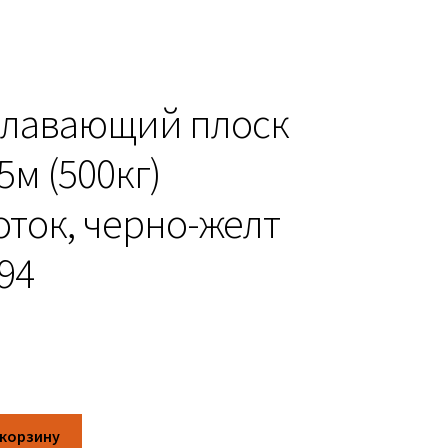
плавающий плоск
5м (500кг)
ток, черно-желт
94
 корзину