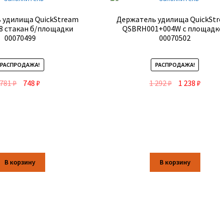
 удилища QuickStream
Держатель удилища QuickSt
 стакан б/площадки
QSBRH001+004W с площадк
00070499
00070502
РАСПРОДАЖА!
РАСПРОДАЖА!
781
₽
748
₽
1 292
₽
1 238
₽
В корзину
В корзину