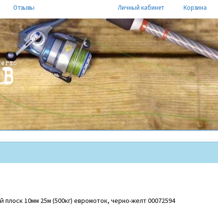
Отзывы
Личный кабинет
Корзина
 плоск 10мм 25м (500кг) евромоток, черно-желт 00072594