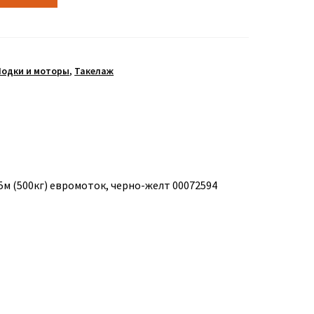
Лодки и моторы
,
Такелаж
м (500кг) евромоток, черно-желт 00072594