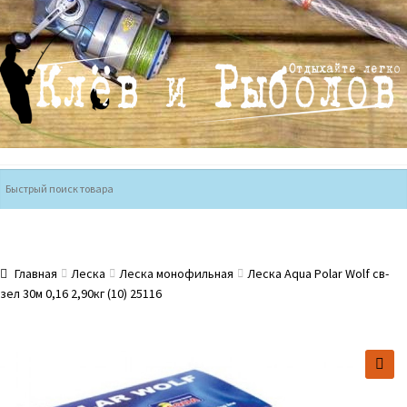
Перейти
Перейти
к
к
навигации
содержимому
Главная
Леска
Леска монофильная
Леска Aqua Polar Wolf св-
зел 30м 0,16 2,90кг (10) 25116
🔍