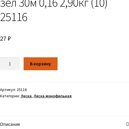
зел 30м 0,16 2,90кг (10)
25116
27
₽
Количество
В корзину
Артикул:
25116
Категории:
Леска
,
Леска монофильная
Описание