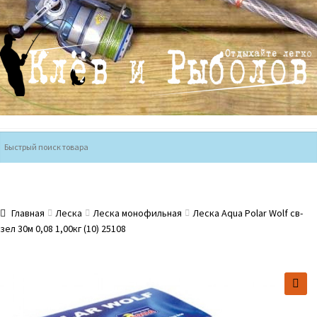
Перейти
Перейти
к
к
навигации
содержимому
Главная
Леска
Леска монофильная
Леска Aqua Polar Wolf св-
зел 30м 0,08 1,00кг (10) 25108
🔍