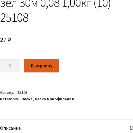
зел 30м 0,08 1,00кг (10)
25108
27
₽
Количество
В корзину
Артикул:
25108
Категории:
Леска
,
Леска монофильная
Описание