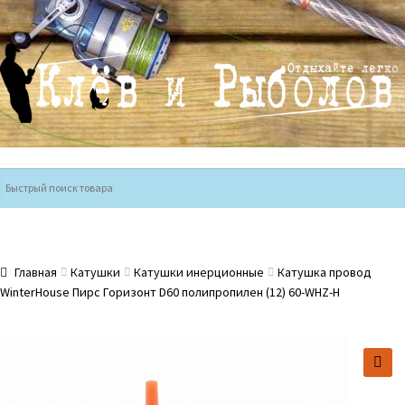
Перейти
Перейти
к
к
навигации
содержимому
Главная
Катушки
Катушки инерционные
Катушка провод
WinterHouse Пирс Горизонт D60 полипропилен (12) 60-WHZ-H
🔍