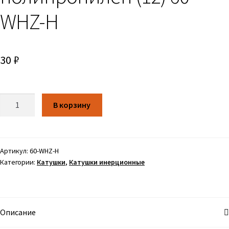
WHZ-H
30
₽
Количество
В корзину
Артикул:
60-WHZ-H
Категории:
Катушки
,
Катушки инерционные
Описание