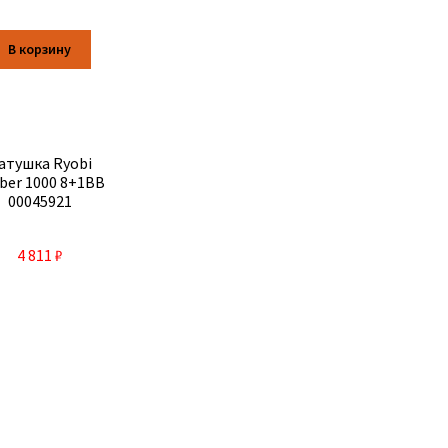
В корзину
атушка Ryobi
ber 1000 8+1BB
00045921
4 811
₽