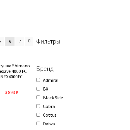
Фильтры
5
6
7
тушка Shimano
Бренд
exave 4000 FC
NEX4000FC
Admiral
BX
3 893
₽
Black Side
Cobra
Cottus
Daiwa