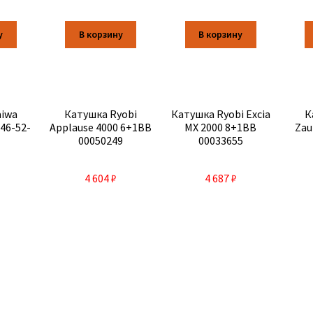
у
В корзину
В корзину
aiwa
Катушка Ryobi
Катушка Ryobi Excia
К
46-52-
Applause 4000 6+1BB
MX 2000 8+1BB
Zau
00050249
00033655
4 604
₽
4 687
₽