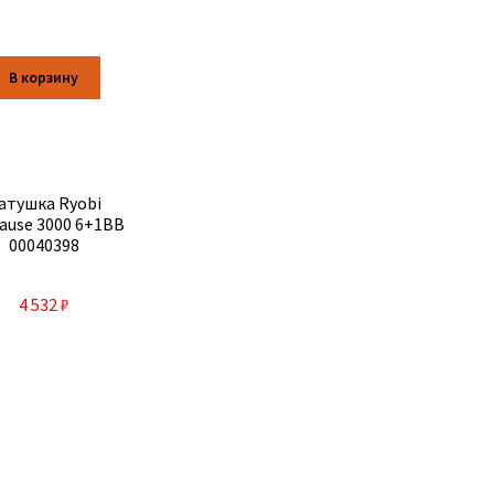
В корзину
атушка Ryobi
ause 3000 6+1BB
00040398
4 532
₽