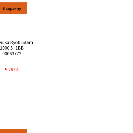
В корзину
ушка Ryobi Slam
1000 5+1BB
00063772
5 267
₽