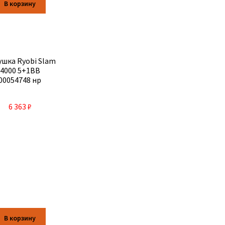
В корзину
ушка Ryobi Slam
4000 5+1BB
00054748 нр
6 363
₽
В корзину