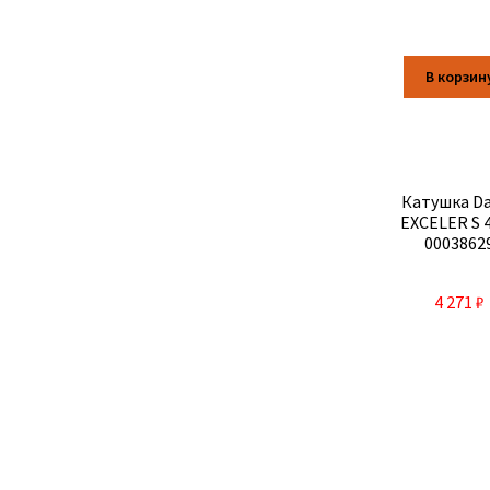
В корзин
Катушка D
EXCELER S 
0003862
4 271
₽