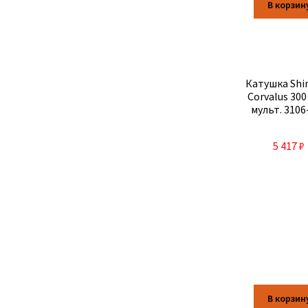
В корзин
Катушка Sh
Corvalus 300
мульт. 3106
5 417
₽
В корзин