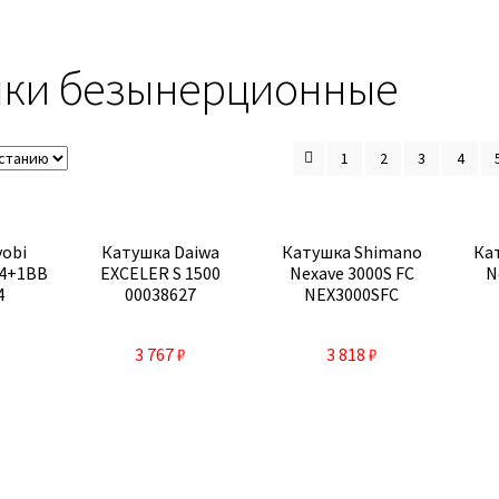
шки безынерционные
1
2
3
4
yobi
Катушка Daiwa
Катушка Shimano
Ка
 4+1BB
EXCELER S 1500
Nexave 3000S FC
N
4
00038627
NEX3000SFC
3 767
₽
3 818
₽