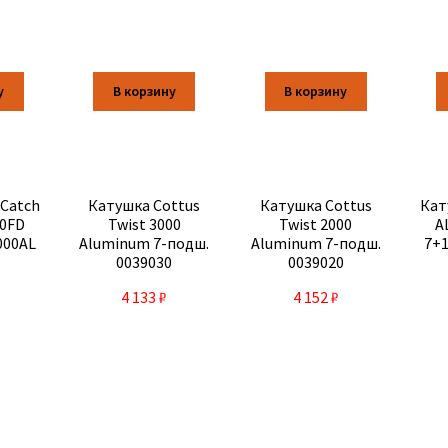
у
В корзину
В корзину
eCatch
Катушка Cottus
Катушка Cottus
Кат
00FD
Twist 3000
Twist 2000
A
000AL
Aluminum 7-подш.
Aluminum 7-подш.
7+1
0039030
0039020
4 133
₽
4 152
₽