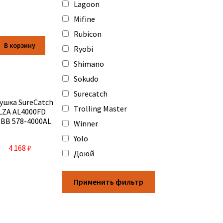
Lagoon
Mifine
Rubicon
В корзину
Ryobi
Shimano
Sokudo
Surecatch
ушка SureCatch
Trolling Master
LZA AL4000FD
BB 578-4000AL
Winner
Yolo
4 168
₽
Доюй
Применить фильтр