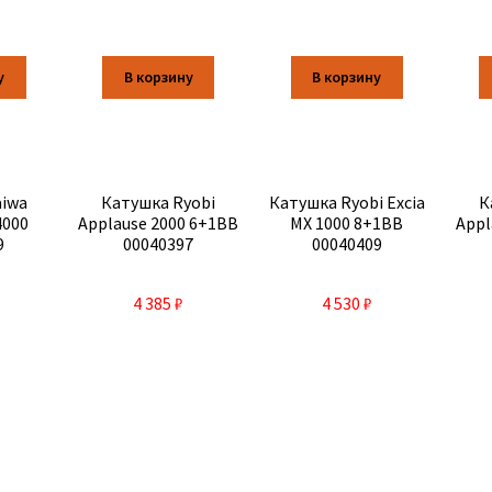
у
В корзину
В корзину
aiwa
Катушка Ryobi
Катушка Ryobi Excia
К
4000
Applause 2000 6+1BB
MX 1000 8+1BB
Appl
9
00040397
00040409
4 385
₽
4 530
₽