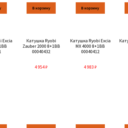
у
В корзину
В корзину
 Excia
Катушка Ryobi
Катушка Ryobi Excia
Кат
+1BB
Zauber 2000 8+1BB
MX 4000 8+1BB
1
00040432
00040412
4 954
₽
4 983
₽