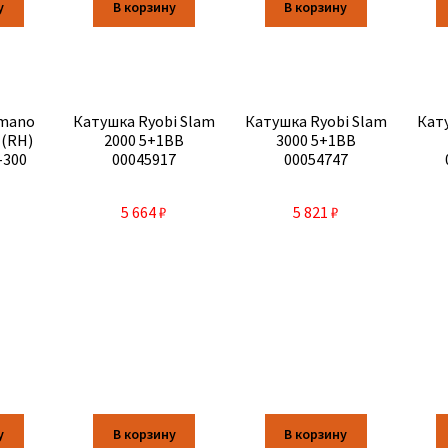
у
В корзину
В корзину
imano
Катушка Ryobi Slam
Катушка Ryobi Slam
Кат
 (RH)
2000 5+1BB
3000 5+1BB
-300
00045917
00054747
5 664
₽
5 821
₽
у
В корзину
В корзину