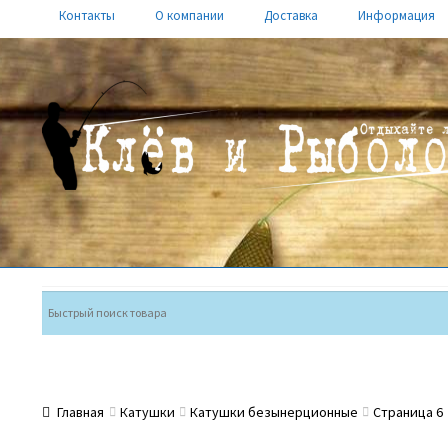
Контакты
О компании
Доставка
Информация
Перейти
Перейти
к
к
навигации
содержимому
Главная
Катушки
Катушки безынерционные
Страница 6