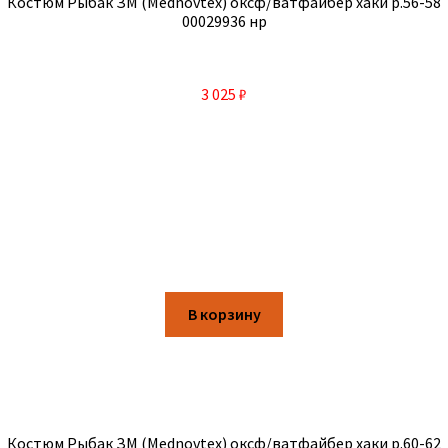
Костюм Рыбак ЗМ (Mednovtex) оксф/ватфайбер хаки р.56-58
00029936 нр
3 025
₽
В корзину
Костюм Рыбак ЗМ (Mednovtex) оксф/ватфайбер хаки р.60-62