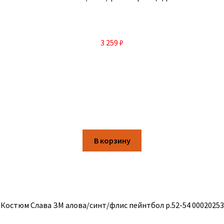
3 259
₽
В корзину
Костюм Слава ЗМ алова/синт/флис пейнтбол р.52-54 00020253