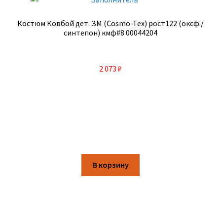
Костюм Ковбой дет. ЗМ (Cosmo-Tex) рост122 (оксф./
синтепон) кмф#8 00044204
2 073
₽
В корзину