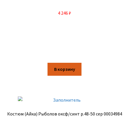
4 246
₽
В корзину
Костюм (Айка) Рыболов оксф/синт р.48-50 сер 00034984