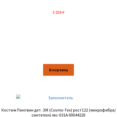
3 259
₽
В корзину
Костюм Пингвин дет. ЗМ (Cosmo-Tex) рост122 (микрофибра/
синтепон) лес-031А 00044220