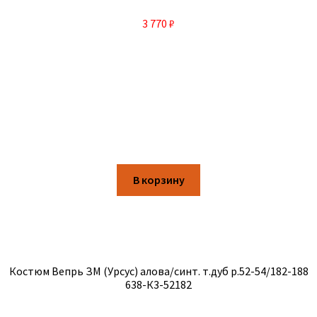
3 770
₽
В корзину
Костюм Вепрь ЗМ (Урсус) алова/синт. т.дуб р.52-54/182-188
638-К3-52182