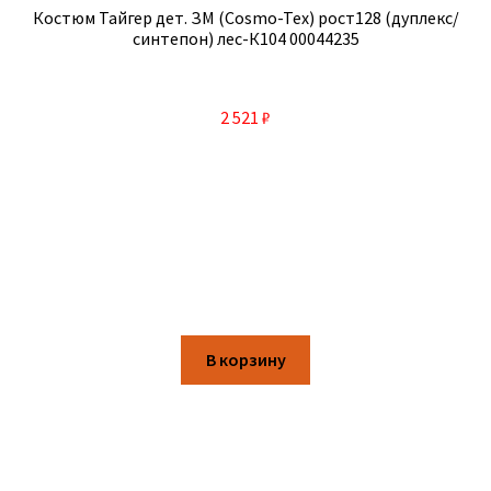
Костюм Тайгер дет. ЗМ (Cosmo-Tex) рост128 (дуплекс/
синтепон) лес-К104 00044235
2 521
₽
В корзину