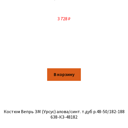
3 728
₽
В корзину
Костюм Вепрь ЗМ (Урсус) алова/синт. т.дуб р.48-50/182-188
638-К3-48182