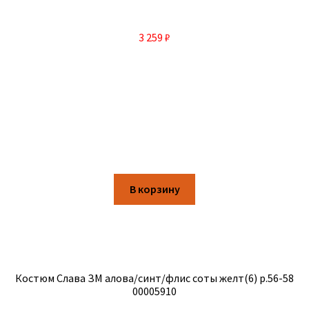
3 259
₽
В корзину
Костюм Слава ЗМ алова/синт/флис соты желт(6) р.56-58
00005910