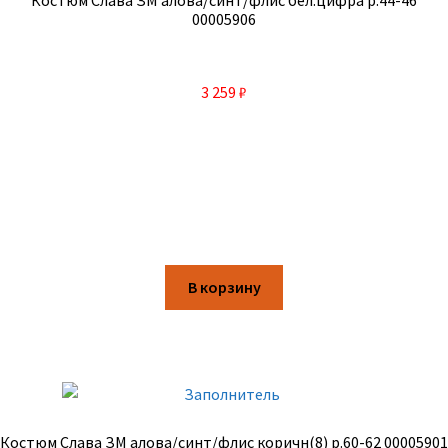
Костюм Слава ЗМ алова/синт/флис бел.цифра р.44-46
00005906
3 259
₽
В корзину
Костюм Слава ЗМ алова/синт/флис коричн(8) р.60-62 00005901