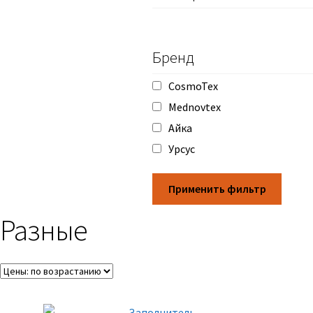
Бренд
CosmoTex
Mednovtex
Айка
Урсус
Применить фильтр
Разные