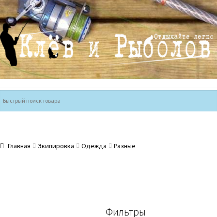
Перейти
Перейти
к
к
навигации
содержимому
Главная
Экипировка
Одежда
Разные
Фильтры