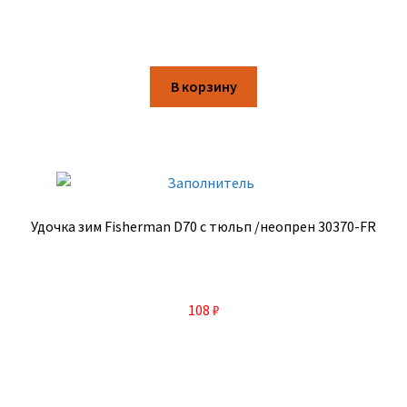
В корзину
Удочка зим Fisherman D70 с тюльп /неопрен 30370-FR
108
₽