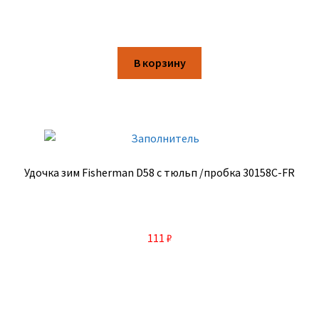
В корзину
Удочка зим Fisherman D58 с тюльп /пробка 30158C-FR
111
₽