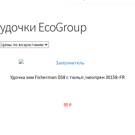
удочки EcoGroup
Удочка зим Fisherman D58 с тюльп /неопрен 30158-FR
95
₽