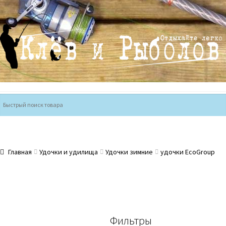
Перейти
Перейти
к
к
навигации
содержимому
Главная
Удочки и удилища
Удочки зимние
удочки EcoGroup
Фильтры