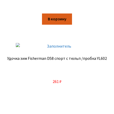
В корзину
Удочка зим Fisherman D58 спорт с тюльп /пробка YL602
261
₽