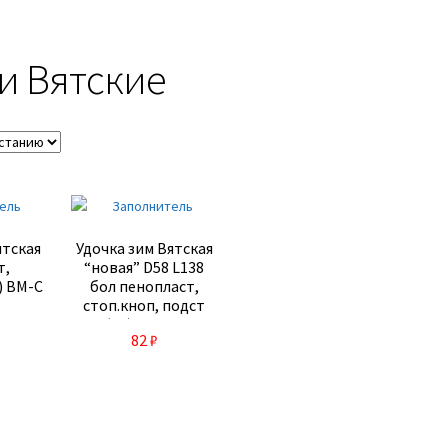
и Вятские
ятская
Удочка зим Вятская
т,
“новая” D58 L138
) ВМ-С
бол пенопласт,
стоп.кноп, подст
(10) ВМ-НБ
82
₽