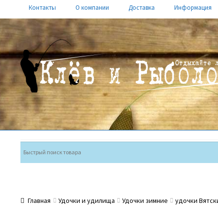
Контакты
О компании
Доставка
Информация
Перейти
Перейти
к
к
навигации
содержимому
Главная
Удочки и удилища
Удочки зимние
удочки Вятск