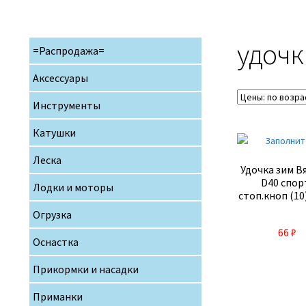
удочк
=Распродажа=
Аксессуары
Инструменты
Катушки
Леска
Удочка зим В
D40 спор
Лодки и моторы
стоп.кноп (10
Огрузка
66
₽
Оснастка
Прикормки и насадки
Приманки