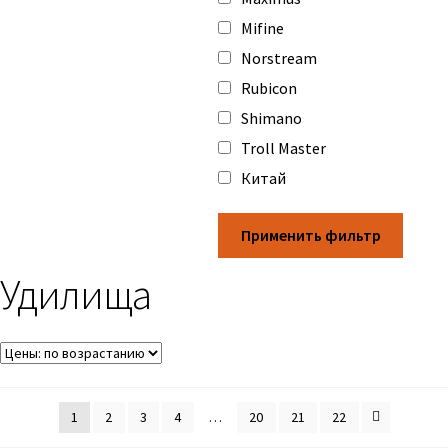
Mifine
Norstream
Rubicon
Shimano
Troll Master
Китай
Применить фильтр
Удилища
1
2
3
4
…
20
21
22