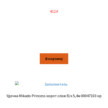
412
₽
В корзину
Удочка Mikado Princess корот.слож б/к 5,4м 00047103 нр