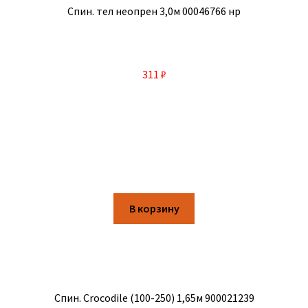
Спин. тел неопрен 3,0м 00046766 нр
311
₽
В корзину
Спин. Crocodile (100-250) 1,65м 900021239