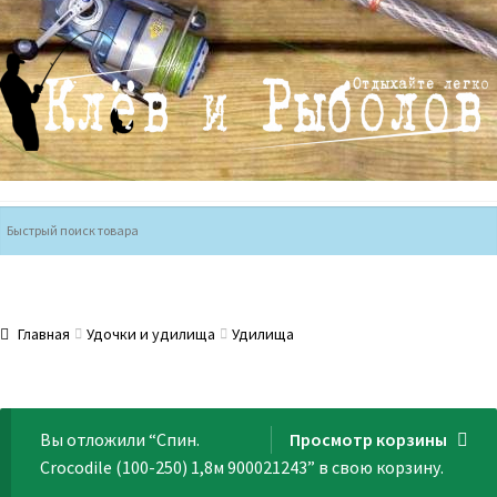
Перейти
Перейти
к
к
навигации
содержимому
Главная
Удочки и удилища
Удилища
Вы отложили “Спин.
Просмотр корзины
Crocodile (100-250) 1,8м 900021243” в свою корзину.