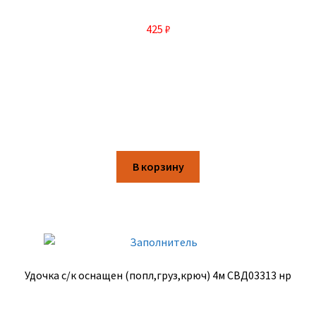
425
₽
В корзину
Удочка с/к оснащен (попл,груз,крюч) 4м СВД03313 нр