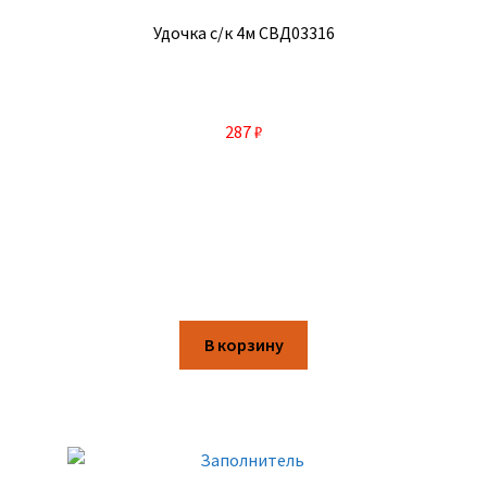
Удочка с/к 4м СВД03316
287
₽
В корзину