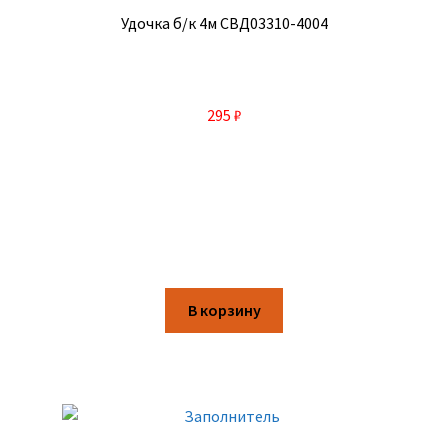
Удочка б/к 4м СВД03310-4004
295
₽
В корзину