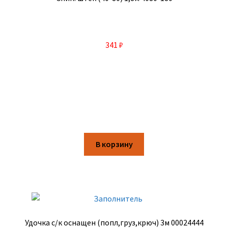
341
₽
В корзину
Удочка с/к оснащен (попл,груз,крюч) 3м 00024444