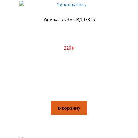
Удочка с/к 3м СВД03315
220
₽
В корзину