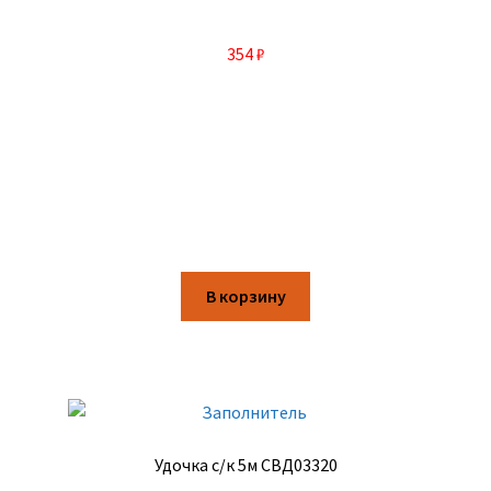
354
₽
В корзину
Удочка с/к 5м СВД03320