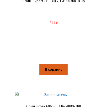
Спин. Expert (10-30) 2,1м 00036814 нр
341
₽
В корзину
Спин. штек (40-80) 1,8м 4080-180