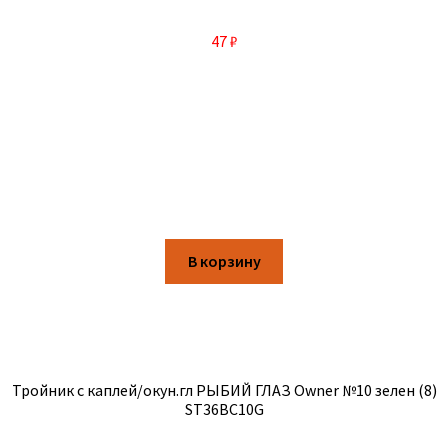
47
₽
В корзину
Тройник с каплей/окун.гл РЫБИЙ ГЛАЗ Owner №10 зелен (8)
ST36BC10G