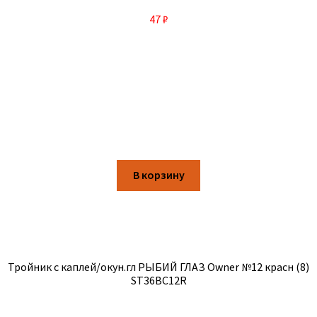
47
₽
В корзину
Тройник с каплей/окун.гл РЫБИЙ ГЛАЗ Owner №12 красн (8)
ST36BC12R