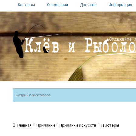
Контакты
О компании
Доставка
Информация
Перейти
Перейти
к
к
навигации
содержимому
Главная
Приманки
Приманки искусств
Твистеры