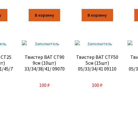
у
В корзину
В корзину
 CT25
Твистер BAT CT90
Твистер BAT CTF50
Тви
шт)
9см (10шт)
5см (15шт)
1/45/7
33/34/38/41/ 09070
05/33/34/41 09110
05/3
100
₽
100
₽