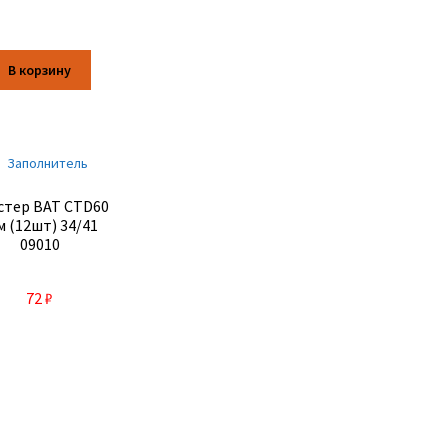
В корзину
стер BAT CTD60
м (12шт) 34/41
09010
72
₽