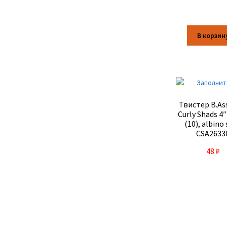
В корзин
Твистер B.As
Curly Shads 4
(10), albino
CSA2633
48
₽