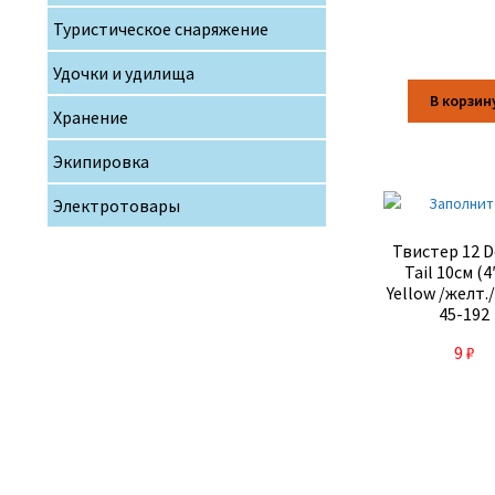
Туристическое снаряжение
Удочки и удилища
В корзин
Хранение
Экипировка
Электротовары
Твистер 12 D
Tail 10см (4
Yellow /желт.
45-192
9
₽