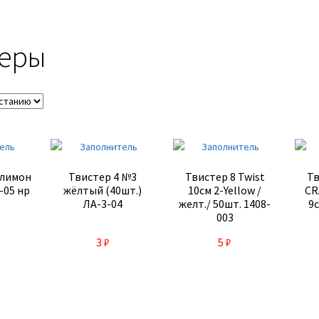
теры
 лимон
Твистер 4 №3
Твистер 8 Twist
Тв
-05 нр
жёлтый (40шт.)
10см 2-Yellow /
CR
ЛА-3-04
желт./ 50шт. 1408-
9с
003
3
₽
5
₽