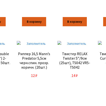
у
В корзину
В корзину
ouble
Риппер 16,5 Mann’s
Твистер RELAX
Тви
″) 2-
Predator 5,5см
Twister 5”/9см
Cur
/ 50шт.
черн.спин. прозр.
(25шт), TS042 VR5-
коричн. (20шт.)
TS042
М-045BB-11
12
₽
14
₽