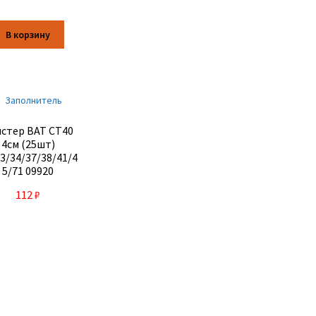
В корзину
стер BAT CT40
4см (25шт)
3/34/37/38/41/4
5/71 09920
112
₽