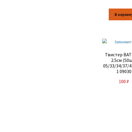
В корзин
Твистер BAT
2.5см (50
05/33/34/37/4
1 09030
100
₽