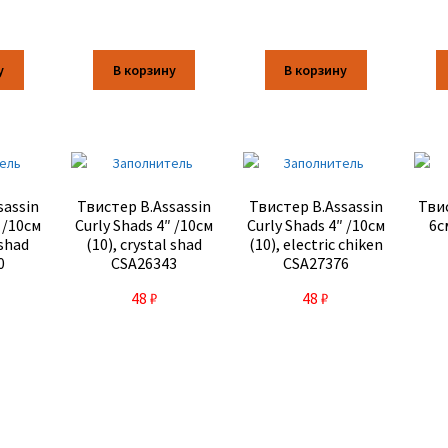
у
В корзину
В корзину
sassin
Твистер B.Assassin
Твистер B.Assassin
Тви
″ /10см
Curly Shads 4″ /10см
Curly Shads 4″ /10см
6с
 shad
(10), crystal shad
(10), electric chiken
0
CSA26343
CSA27376
48
₽
48
₽