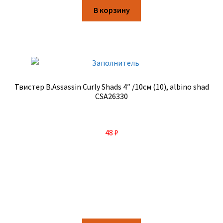
В корзину
Твистер B.Assassin Curly Shads 4″ /10см (10), albino shad
CSA26330
48
₽