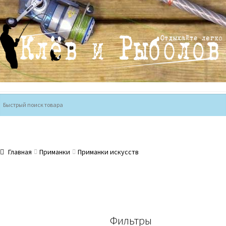
Перейти
Перейти
к
к
навигации
содержимому
Главная
Приманки
Приманки искусств
Фильтры