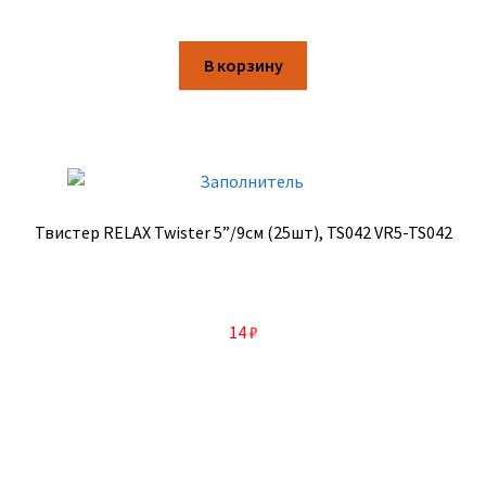
В корзину
Твистер RELAX Twister 5”/9см (25шт), TS042 VR5-TS042
14
₽