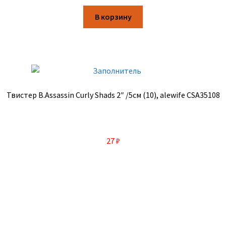
В корзину
Твистер B.Assassin Curly Shads 2″ /5см (10), alewife CSA35108
27
₽