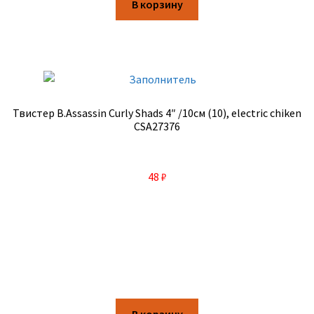
В корзину
Твистер B.Assassin Curly Shads 4″ /10см (10), electric chiken
CSA27376
48
₽
В корзину