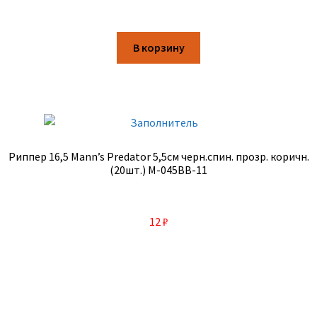
В корзину
Риппер 16,5 Mann’s Predator 5,5см черн.спин. прозр. коричн.
(20шт.) М-045BB-11
12
₽