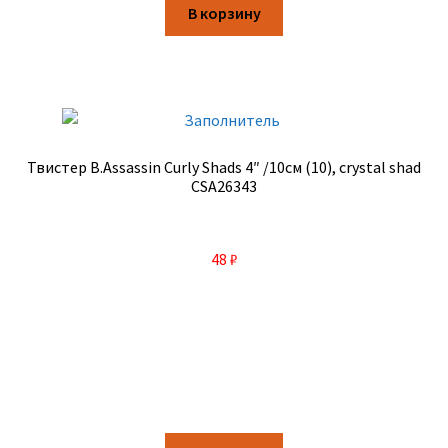
В корзину
Твистер B.Assassin Curly Shads 4″ /10см (10), crystal shad
CSA26343
48
₽