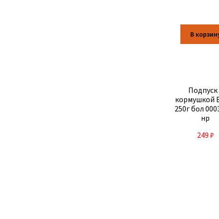
В корзин
Подпуск 
кормушкой 
250г бол 000
нр
249
₽