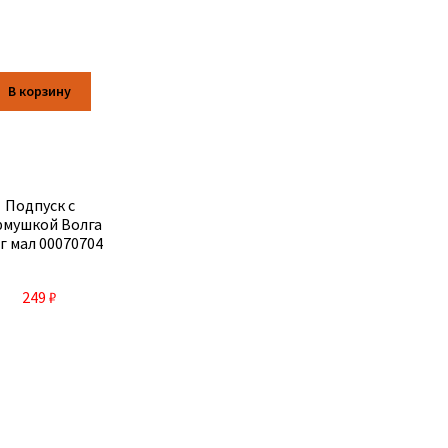
В корзину
Подпуск с
рмушкой Волга
г мал 00070704
249
₽