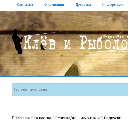
Контакты
О компании
Доставка
Информация
Перейти
Перейти
к
к
навигации
содержимому
Главная
Оснастка
Резинка/донки/монтажи
Подпуски