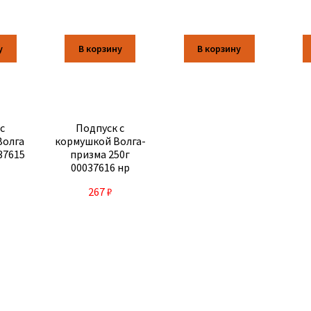
у
В корзину
В корзину
с
Подпуск с
Волга
кормушкой Волга-
37615
призма 250г
00037616 нр
267
₽