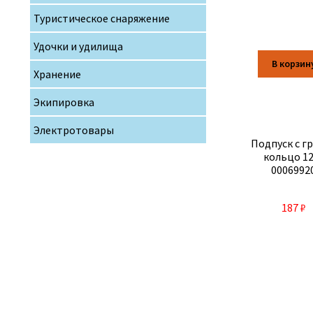
Туристическое снаряжение
Удочки и удилища
В корзин
Хранение
Экипировка
Электротовары
Подпуск с г
кольцо 1
0006992
187
₽