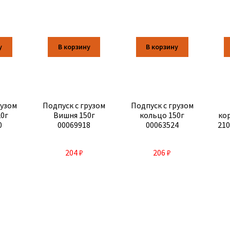
у
В корзину
В корзину
рузом
Подпуск с грузом
Подпуск с грузом
20г
Вишня 150г
кольцо 150г
ко
0
00069918
00063524
210
204
₽
206
₽