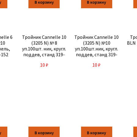
у
В корзину
В корзину
elle 6
Тройник Cannelle 10
Тройник Cannelle 10
Тр
№10
(3205 N) № 8
(3205 N) №10
BLN 
кель,
уп.100шт. ник, кругл.
уп.100шт.ник, кругл.
-152
поддев, станд 319-
поддев, станд 319-
063/25-063
153/25-153
10
₽
10
₽
у
В корзину
В корзину