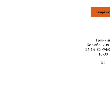
В корзин
Тройни
Колюбакино 
14-1.6-30 №4/0
16-30
6
₽