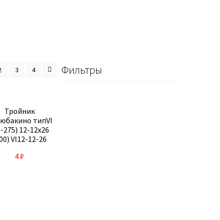
Фильтры
2
3
4
Тройник
юбакино типVI
0-275) 12-12х26
00) VI12-12-26
4
₽