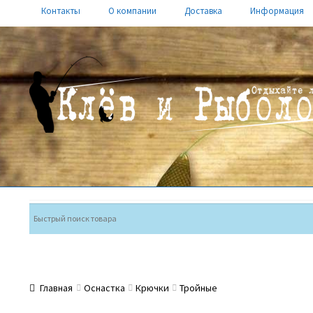
Контакты
О компании
Доставка
Информация
Перейти
Перейти
к
к
навигации
содержимому
Главная
Оснастка
Крючки
Тройные