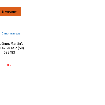
В корзину
ойник Marlin’s
142BN № 2 (50)
032483
8
₽