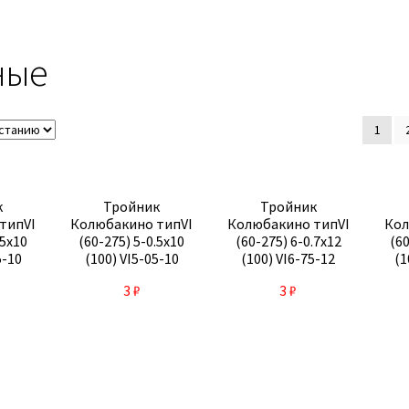
ные
1
к
Тройник
Тройник
типVI
Колюбакино типVI
Колюбакино типVI
Кол
.5х10
(60-275) 5-0.5х10
(60-275) 6-0.7х12
(6
5-10
(100) VI5-05-10
(100) VI6-75-12
(1
3
₽
3
₽