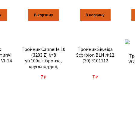
у
В корзину
В корзину
к
Тройник Cannelle 10
Тройник Siweida
типVI
(3203 Z) № 8
Scorpion BLN №12
Тр
 VI-14-
уп.100шт.бронза,
(30) 3101112
W2
кругл.поддев,
тонк.пров. 318-043
7
₽
7
₽