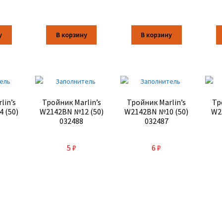
у
В корзину
В корзину
lin’s
Тройник Marlin’s
Тройник Marlin’s
Тр
 (50)
W2142BN №12 (50)
W2142BN №10 (50)
W2
032488
032487
5
₽
6
₽