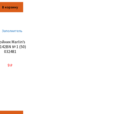
В корзину
ойник Marlin’s
142BN № 1 (50)
032481
9
₽