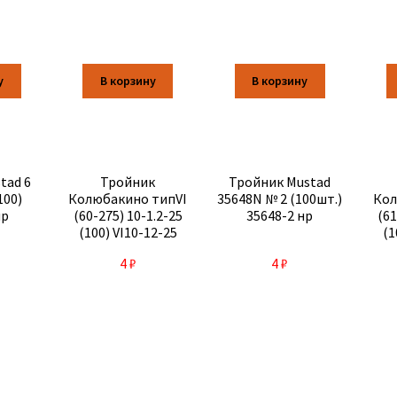
у
В корзину
В корзину
tad 6
Тройник
Тройник Mustad
100)
Колюбакино типVI
35648N № 2 (100шт.)
Кол
нр
(60-275) 10-1.2-25
35648-2 нр
(61
(100) VI10-12-25
(1
4
₽
4
₽