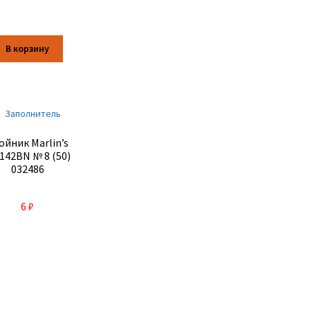
В корзину
ойник Marlin’s
142BN № 8 (50)
032486
6
₽