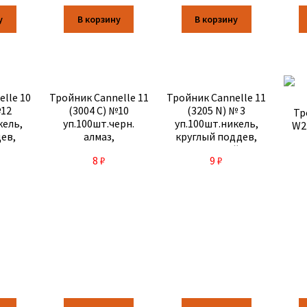
у
В корзину
В корзину
lle 10
Тройник Cannelle 11
Тройник Cannelle 11
№12
(3004 C) №10
(3205 N) № 3
Тр
кель,
уп.100шт.черн.
уп.100шт.никель,
W2
дев,
алмаз,
круглый поддев,
 317-
кругл.поддев,
стандартный 319-
8
₽
9
₽
тонк.пров. 315-163
056