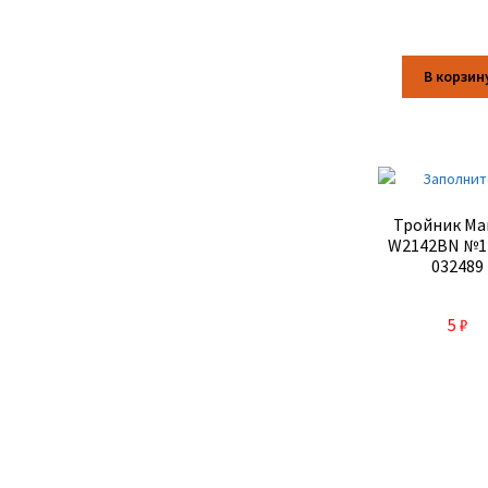
В корзин
Тройник Mar
W2142BN №14
032489
5
₽