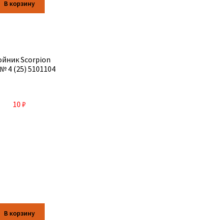
В корзину
ойник Scorpion
№ 4 (25) 5101104
10
₽
В корзину