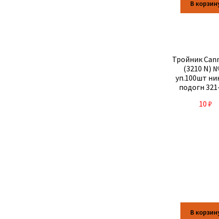
В корзин
Тройник Cann
(3210 N) 
уп.100шт ни
подогн 321
10
₽
В корзин