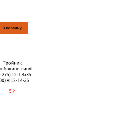
В корзину
Тройник
юбакино типVI
-275) 12-1.4х35
00) VI12-14-35
5
₽