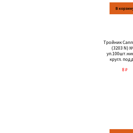
В корзин
Тройник Canne
(3203 N) 
уп.100шт.ни
кругл. под
тонкая пров.
8
₽
134