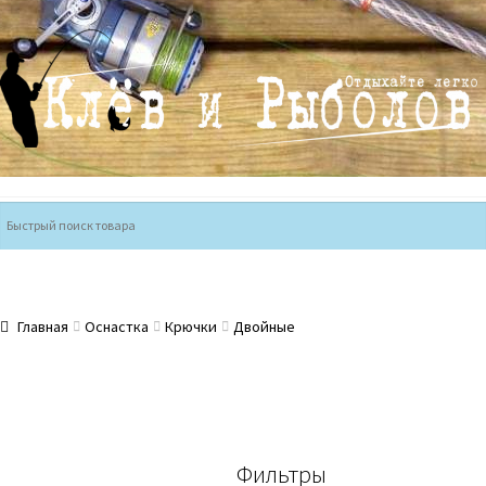
Перейти
Перейти
к
к
навигации
содержимому
Главная
Оснастка
Крючки
Двойные
Фильтры