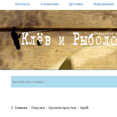
Контакты
О компании
Доставка
Информация
Перейти
Перейти
к
к
навигации
содержимому
Главная
Огрузка
Грузила простые
Краб