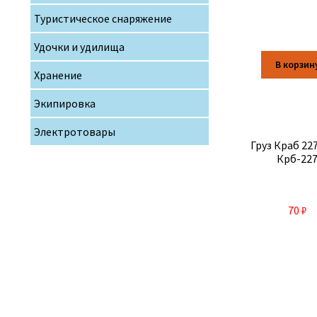
Туристическое снаряжение
Удочки и удилища
В корзин
Хранение
Экипировка
Электротовары
Груз Краб 227
Крб-22
70
₽