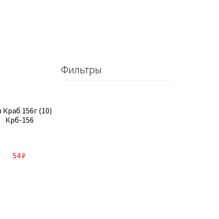
Фильтры
з Краб 156г (10)
Крб-156
54
₽