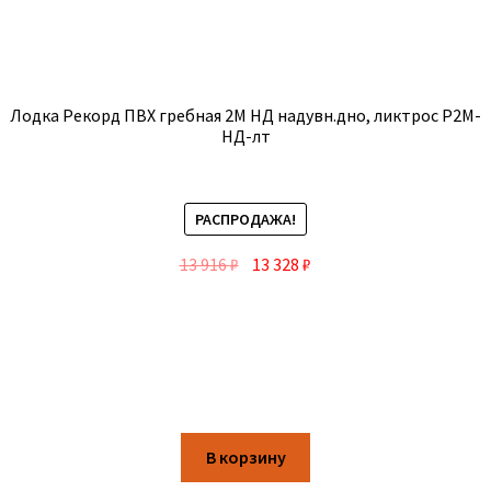
Лодка Рекорд ПВХ гребная 2М НД надувн.дно, ликтрос Р2М-
НД-лт
РАСПРОДАЖА!
13 916
₽
13 328
₽
В корзину