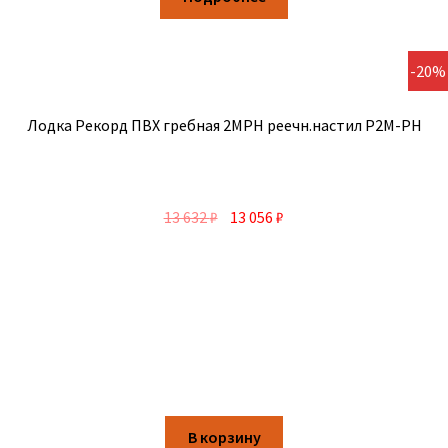
-20%
Лодка Рекорд ПВХ гребная 2МРН реечн.настил Р2М-РН
13 632
₽
13 056
₽
В корзину