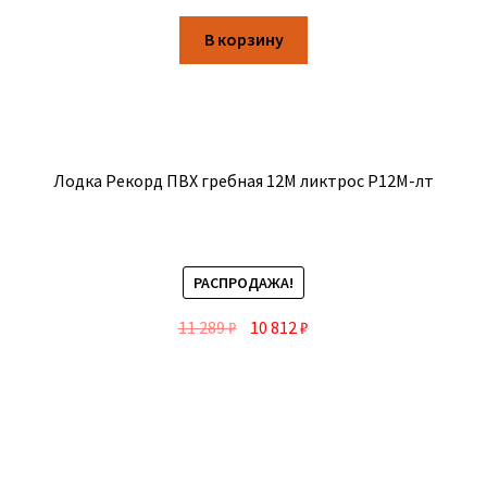
В корзину
Лодка Рекорд ПВХ гребная 12М ликтрос Р12М-лт
РАСПРОДАЖА!
11 289
₽
10 812
₽