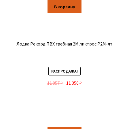
В корзину
Лодка Рекорд ПВХ гребная 2М ликтрос Р2М-лт
РАСПРОДАЖА!
11 857
₽
11 356
₽