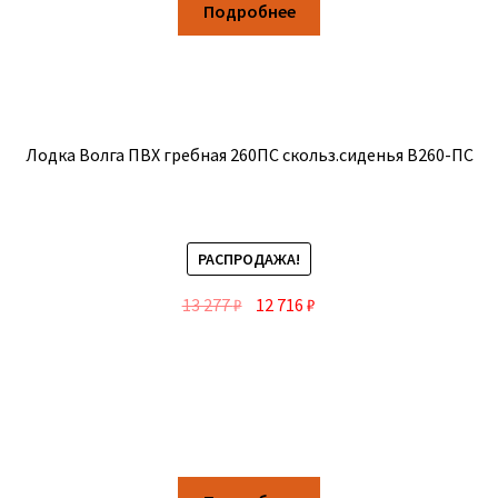
Подробнее
Лодка Волга ПВХ гребная 260ПС скольз.сиденья В260-ПС
РАСПРОДАЖА!
13 277
₽
12 716
₽