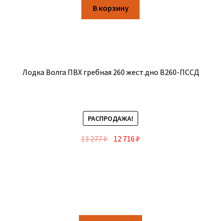
В корзину
Лодка Волга ПВХ гребная 260 жест.дно В260-ПССД
РАСПРОДАЖА!
13 277
₽
12 716
₽