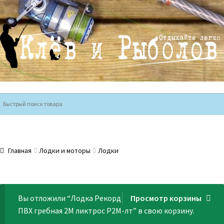
Перейти
Перейти
к
к
навигации
содержимому
Главная
Лодки и моторы
Лодки
Вы отложили “Лодка Рекорд
Просмотр корзины
ПВХ гребная 2М ликтрос Р2М-лт” в свою корзину.