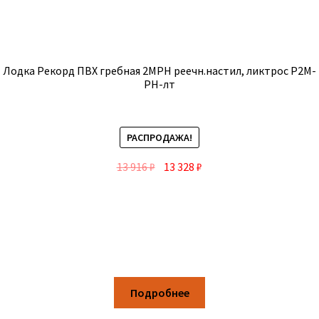
Лодка Рекорд ПВХ гребная 2МРН реечн.настил, ликтрос Р2М-
РН-лт
РАСПРОДАЖА!
13 916
₽
13 328
₽
Подробнее