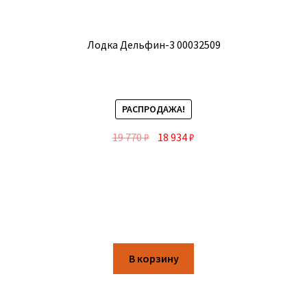
Лодка Дельфин-3 00032509
РАСПРОДАЖА!
19 770
₽
18 934
₽
В корзину