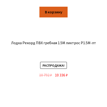
В корзину
Лодка Рекорд ПВХ гребная 1.5М ликтрос Р1.5М-лт
РАСПРОДАЖА!
10 792
₽
10 336
₽