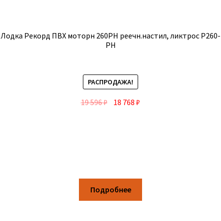
Лодка Рекорд ПВХ моторн 260РН реечн.настил, ликтрос Р260-
РН
РАСПРОДАЖА!
19 596
₽
18 768
₽
Подробнее