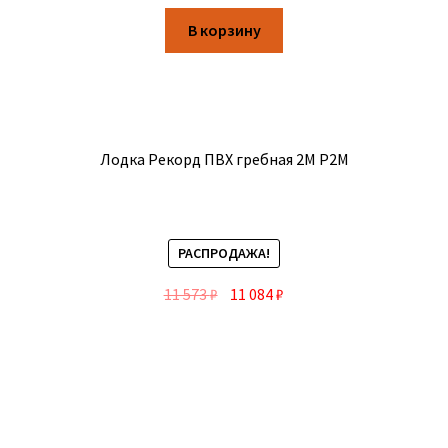
В корзину
Лодка Рекорд ПВХ гребная 2М Р2М
РАСПРОДАЖА!
11 573
₽
11 084
₽