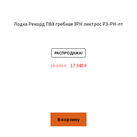
Лодка Рекорд ПВХ гребная 3РН ликтрос Р3-РН-лт
РАСПРОДАЖА!
18 105
₽
17 340
₽
В корзину