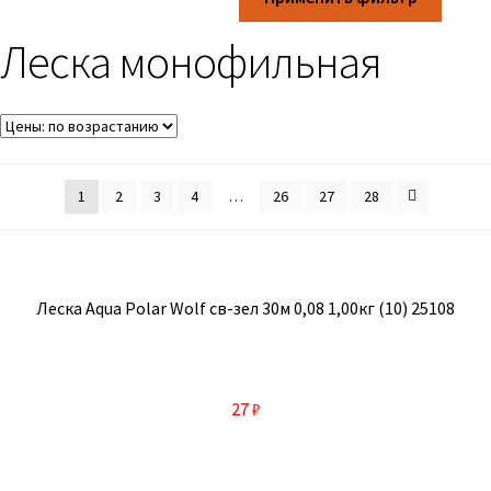
Леска монофильная
1
2
3
4
…
26
27
28
Леска Aqua Polar Wolf св-зел 30м 0,08 1,00кг (10) 25108
27
₽