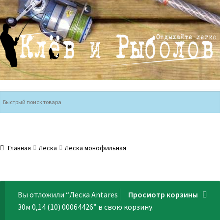
Перейти
Перейти
к
к
навигации
содержимому
Главная
Леска
Леска монофильная
Вы отложили “Леска Antares
Просмотр корзины
30м 0,14 (10) 00064426” в свою корзину.