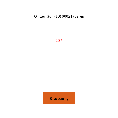
Отцеп 30г (10) 00021707 нр
20
₽
В корзину