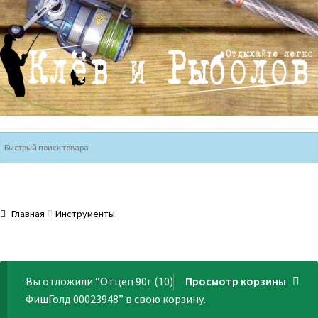
Перейти
Перейти
к
к
навигации
содержимому
Главная
Инструменты
Вы отложили “Отцеп 90г (10)
Просмотр корзины
ФишГолд 00023948” в свою корзину.