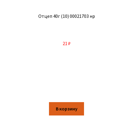
Отцеп 40г (10) 00021703 нр
21
₽
В корзину