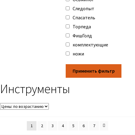
Следопыт
Спасатель
Торпеда
ФишГолд
комплектующие
ножи
Применить фильтр
Инструменты
1
2
3
4
5
6
7