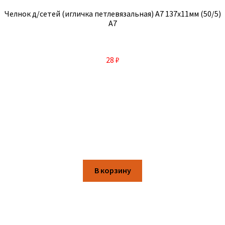
Челнок д/сетей (игличка петлевязальная) А7 137х11мм (50/5)
А7
28
₽
В корзину