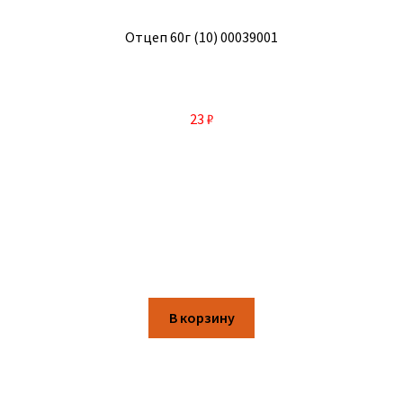
Отцеп 60г (10) 00039001
23
₽
В корзину