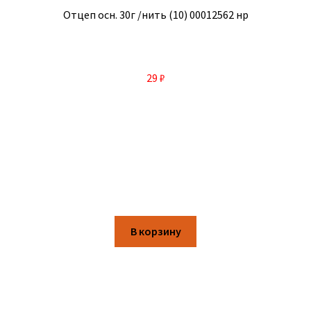
Отцеп осн. 30г /нить (10) 00012562 нр
29
₽
В корзину