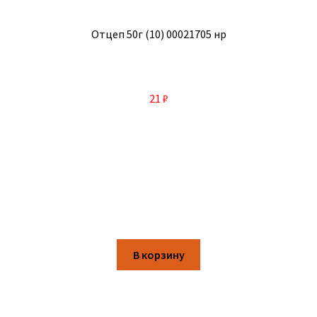
Отцеп 50г (10) 00021705 нр
21
₽
В корзину