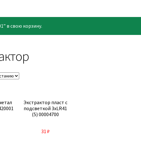
1” в свою корзину.
актор
метал
Экстрактор пласт с
420001
подсветкой 3хLR41
(5) 00004700
31
₽