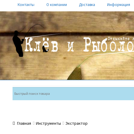
Контакты
О компании
Доставка
Информация
Перейти
Перейти
к
к
навигации
содержимому
Главная
Инструменты
Экстрактор