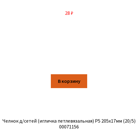
28
₽
В корзину
Челнок д/сетей (игличка петлевязальная) Р5 205х17мм (20/5)
00071156