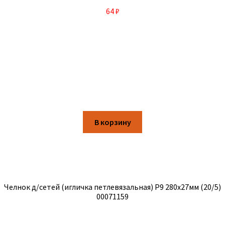
64
₽
В корзину
Челнок д/сетей (игличка петлевязальная) Р9 280х27мм (20/5)
00071159