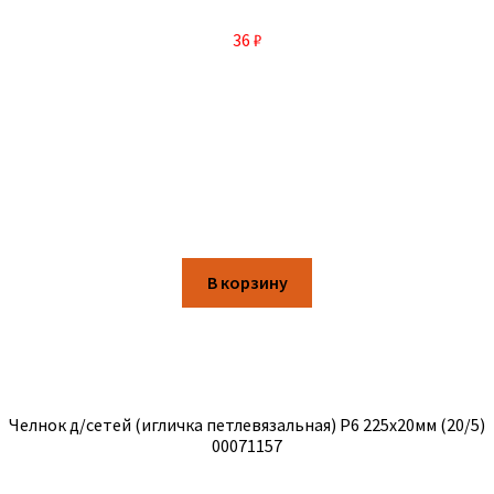
36
₽
В корзину
Челнок д/сетей (игличка петлевязальная) Р6 225х20мм (20/5)
00071157