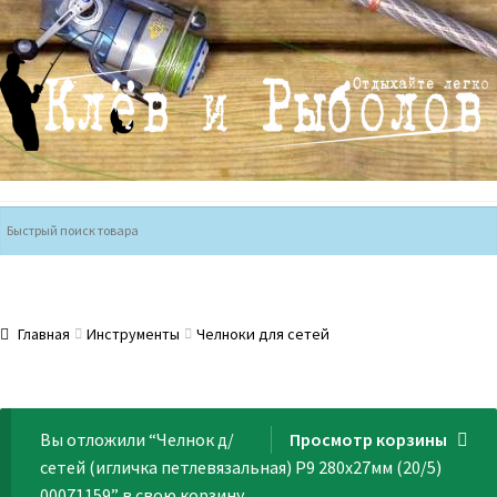
Перейти
Перейти
к
к
навигации
содержимому
Главная
Инструменты
Челноки для сетей
Вы отложили “Челнок д/
Просмотр корзины
сетей (игличка петлевязальная) Р9 280х27мм (20/5)
00071159” в свою корзину.