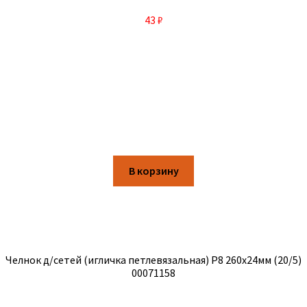
43
₽
В корзину
Челнок д/сетей (игличка петлевязальная) Р8 260х24мм (20/5)
00071158